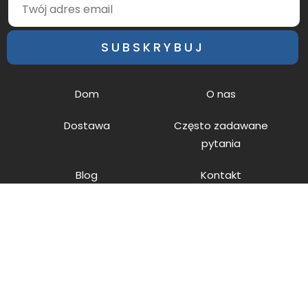
SUBSKRYBUJ
Dom
O nas
Dostawa
Często zadawane
pytania
Blog
Kontakt
Zasady i Warunki
Mapa witryny
© 2026 modafinilsupplier.com All Rights Reserved