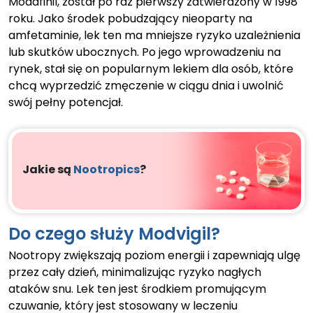
Modafinil, został po raz pierwszy zatwierdzony w 1998
roku. Jako środek pobudzający nieoparty na
amfetaminie, lek ten ma mniejsze ryzyko uzależnienia
lub skutków ubocznych. Po jego wprowadzeniu na
rynek, stał się on popularnym lekiem dla osób, które
chcą wyprzedzić zmęczenie w ciągu dnia i uwolnić
swój pełny potencjał.
Jakie są
Nootropics
?
Do czego służy Modvigil?
Nootropy zwiększają poziom energii i zapewniają ulgę
przez cały dzień, minimalizując ryzyko nagłych
ataków snu. Lek ten jest środkiem promującym
czuwanie, który jest stosowany w leczeniu