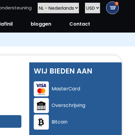
0
ondersteuning
finil
bloggen
Contact
WIJ BIEDEN AAN
MasterCard
Overschrijving
Bitcoin