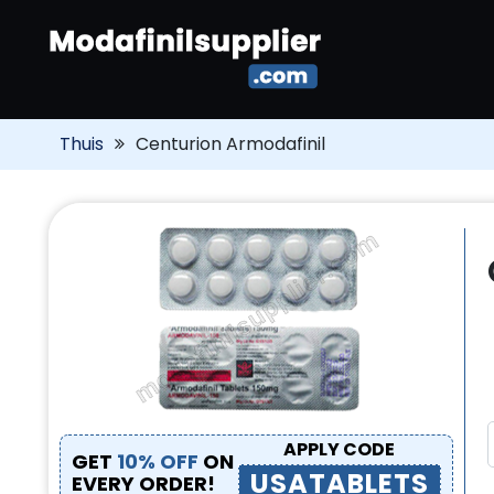
Thuis
Centurion Armodafinil
APPLY CODE
GET
10% OFF
ON
USATABLETS
EVERY ORDER!