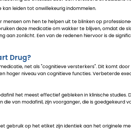
 kan leiden tot onwillekeurig indommelen.
r mensen om hen te helpen uit te blinken op professioneel
ebruiken deze medicatie om wakker te blijven, omdat de s
ing aan zonlicht. Een van de redenen hiervoor is de signi
art Drug?
 medicatie, net als "cognitieve versterkers". Dit komt d
een hoger niveau van cognitieve functies. Verbeterde ex
odafinil het meest effectief gebleken in klinische studie
ie van modafinil, zijn voorganger, die is goedgekeurd vo
t gebruik op het etiket zijn identiek aan het originele me