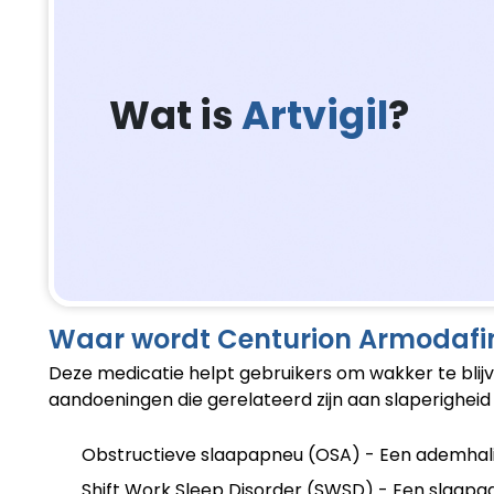
Wat is
Artvigil
?
Waar wordt Centurion Armodafini
Deze medicatie helpt gebruikers om wakker te blijv
aandoeningen die gerelateerd zijn aan slaperighei
Obstructieve slaapapneu (OSA) - Een ademhalin
Shift Work Sleep Disorder (SWSD) - Een slaapaa