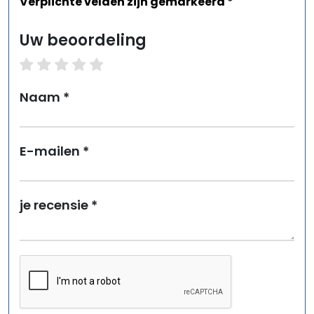
Verplichte velden zijn gemarkeerd *
Uw beoordeling
1 star
2 stars
3 stars
4 stars
5 stars
Naam *
E-mailen *
je recensie *